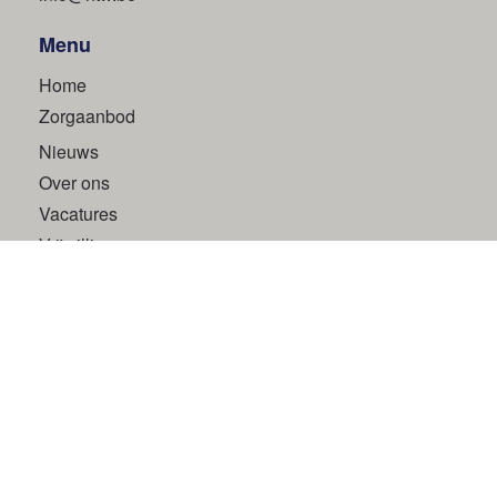
Menu
Home
Zorgaanbod
Nieuws
Over ons
Vacatures
Vrijwilligers
Huiskrant 'À Propos'
Social media
Volg ons via
Inschrijven nieuwsbrief