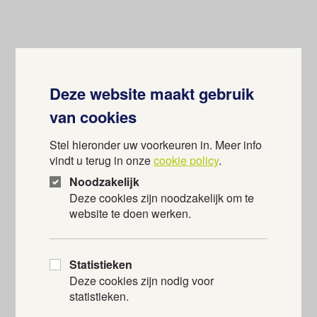
Deze website maakt gebruik
van cookies
Stel hieronder uw voorkeuren in. Meer info
vindt u terug in onze
cookie policy
.
6 AUGUSTUS 2026
7 AU
Noodzakelijk
HTW Danst
Mis
Deze cookies zijn noodzakelijk om te
10u15 tot 11u15
15u4
website te doen werken.
Statistieken
Bekijk alle activiteiten
Deze cookies zijn nodig voor
statistieken.